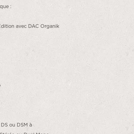
ique :
 Edition avec DAC Organik
é
e DS ou DSM à