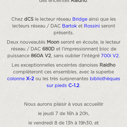
des enceintes
Raidho
.
Chez
dCS
le lecteur réseau
Bridge
ainsi que les
lecteurs réseau / DAC
Bartok
et
Rossini
seront
présents.
Deux nouveautés
Moon
seront en écoute, le lecteur
réseau / DAC
680D
et l'impressionnant bloc de
puissance
860A V2
, sans oublier l'intégré
700i V2
.
Les exceptionnelles enceintes danoises
Raidho
complèteront ces ensembles, avec la superbe
colonne
X-2
ou les très surprenantes
bibliothèques
sur pieds
C-1.2
.
Nous aurons plaisir à vous accueillir
le jeudi 7 de 16h à 20h,
le vendredi 8 de 13h à 19h30, et