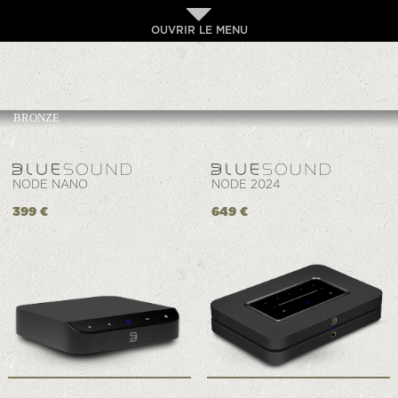
OUVRIR LE MENU
BRONZE
NODE NANO
NODE 2024
399 €
649 €