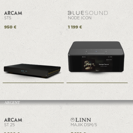
ST5
NODE ICON
950 €
1 199 €
ARGENT
ST 25
MAJIK DSM/5