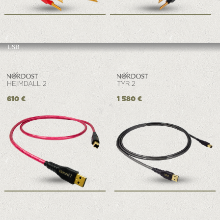
USB
HEIMDALL 2
TYR 2
610 €
1 580 €