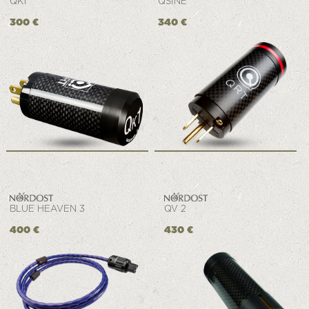
QK1
QSINE
300 €
340 €
BLUE HEAVEN 3
QV 2
400 €
430 €