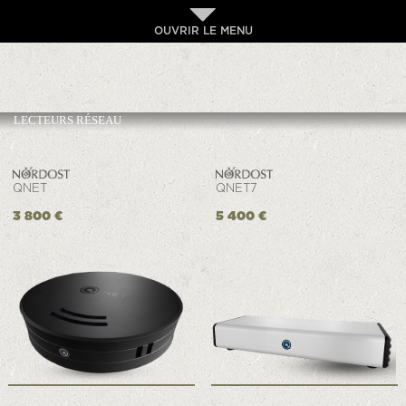
OUVRIR LE MENU
LECTEURS RÉSEAU
QNET
QNET7
3 800 €
5 400 €