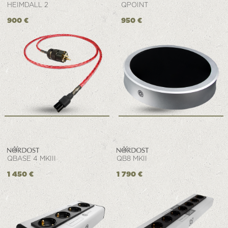
HEIMDALL 2
QPOINT
900 €
950 €
QBASE 4 MKIII
QB8 MKII
1 450 €
1 790 €