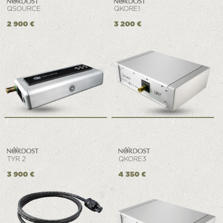
QSOURCE
QKORE1
2 900 €
3 200 €
TYR 2
QKORE3
3 900 €
4 350 €