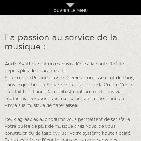
OUVRIR LE MENU
La passion au service de la
musique :
Audio Synthèse est un magasin dédié à la haute fidélité
depuis plus de quarante ans.
Situé rue de Prague dans le 12 ème arrondissement de Paris,
dans le quartier du Square Trousseau et de la Coulée Verte
où il fait bon flâner, l'accueil est chaleureux et convivial.
Toutes les reproductions musicales sont à l'honneur, du
vinyle à la musique dématérialisée.
Deux agréables auditoriums vous permettent de satisfaire
votre quête de plus de musique chez vous, de vous
constituer ou de faire évoluer votre système haute fidélité.
Dans ces pièces d'écoute, nous vous proposons des