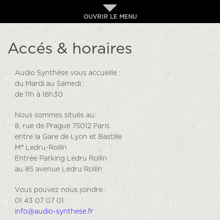
OUVRIR LE MENU
Accés & horaires
Audio Synthèse vous accueille :
du Mardi au Samedi :
de 11h à 18h30
Nous sommes situés au:
8, rue de Prague 75012 Paris
entre la Gare de Lyon et Bastille
M° Ledru-Rollin
Entrée Parking Ledru Rollin
au 85 avenue Ledru Rollin
Vous pouvez nous joindre :
01 43 07 07 01
info@audio-synthese.fr