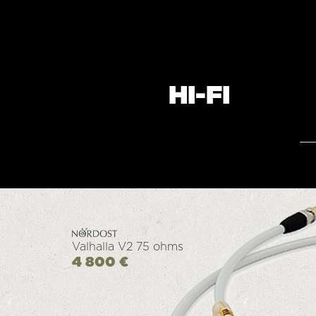
HI-FI
Valhalla V2 75 ohms
4 800 €