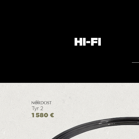
HI-FI
Tyr 2
1 580 €