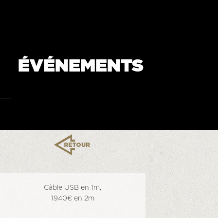
ÉVÉNEMENTS
Câble USB en 1m,
1940€ en 2m