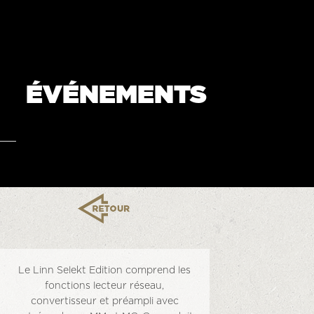
ÉVÉNEMENTS
Le Linn Selekt Edition comprend les
fonctions lecteur réseau,
convertisseur et préampli avec