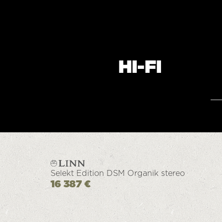
HI-FI
Selekt Edition DSM Organik stereo
16 387 €