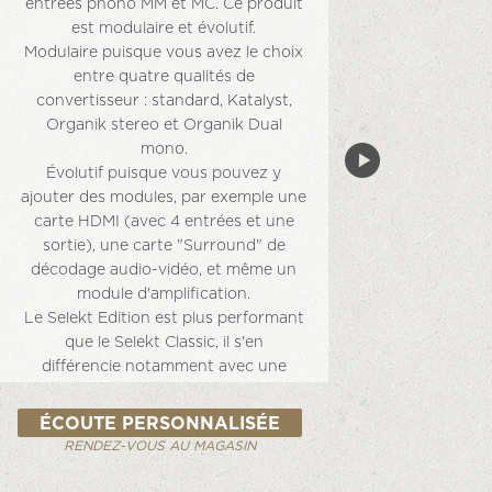
entrées phono MM et MC. Ce produit
est modulaire et évolutif.
Modulaire puisque vous avez le choix
entre quatre qualités de
convertisseur : standard, Katalyst,
Organik stereo et Organik Dual
mono.
Évolutif puisque vous pouvez y
ajouter des modules, par exemple une
carte HDMI (avec 4 entrées et une
sortie), une carte "Surround" de
décodage audio-vidéo, et même un
module d'amplification.
Le Selekt Edition est plus performant
que le Selekt Classic, il s'en
différencie notamment avec une
construction entièrement usinée
comprenant quatre plaques
ÉCOUTE PERSONNALISÉE
d'aluminium massif, un boîtier rigide
RENDEZ-VOUS AU MAGASIN
avec une masse plus importante et
une isolation supérieure, un cadran