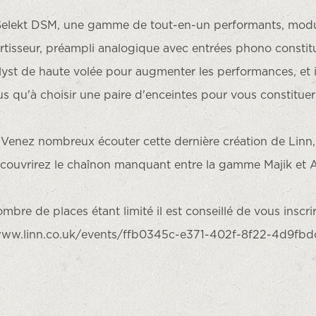
Selekt DSM, une gamme de tout-en-un performants, modulai
rtisseur, préampli analogique avec entrées phono consti
yst de haute volée pour augmenter les performances, et 
s qu'à choisir une paire d'enceintes pour vous constitue
Venez nombreux écouter cette dernière création de Linn,
couvrirez le chaînon manquant entre la gamme Majik et 
mbre de places étant limité il est conseillé de vous inscrire
www.linn.co.uk/
events/ffb0345c-e371-402f-
8f22-4d9fbd