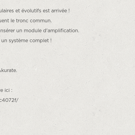
res et évolutifs est arrivée !
tuent le tronc commun.
insérer un module d'amplification.
r un système complet !
Akurate.
 ici :
c4072f/