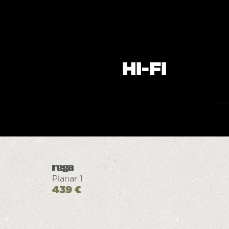
HI-FI
Planar 1
439 €