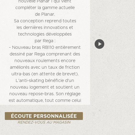
nouvelle Planar 1 qui vient
compléter la gamme actuelle
de Planar.
Sa conception reprend toutes
les dernières innovations et
technologies développées
par Rega :
- Nouveau bras RB110 entièrement
dessiné par Rega comprenant des
nouveaux roulements encore
améliorés avec un taux de friction
ultra-bas (en attente de brevet).
L'anti-skating bénéficie d'un
nouveau logement et soutient un
nouveau repose-bras. Son réglage
est automatique, tout comme celui
de la force d’appui. La platine est
livrée avec une cellule Rega
ÉCOUTE PERSONNALISÉE
"Carbon" montée sur une coquille
RENDEZ-VOUS AU MAGASIN
plus rigide et plus esthétique.
- Un socle brillant en acrylique