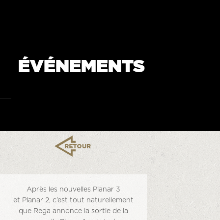
ÉVÉNEMENTS
Après les nouvelles Planar 3
et Planar 2, c’est tout naturellement
que Rega annonce la sortie de la