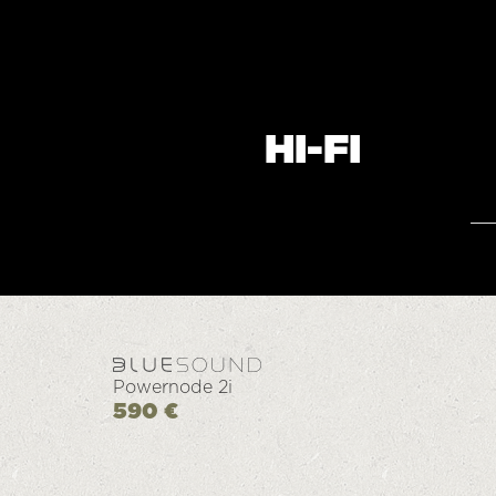
HI-FI
Powernode 2i
590 €