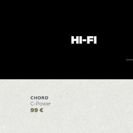
HI-FI
C-Power
99 €