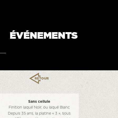
ÉVÉNEMENTS
Sans cellule
Finition laqué Noir, ou laqué Blanc
Depuis 35 ans, la platine « 3 », sous