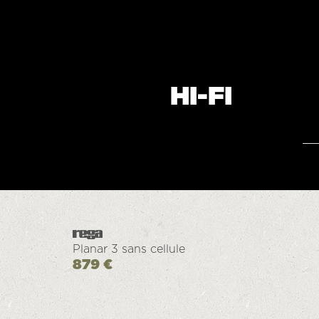
HI-FI
Planar 3 sans cellule
879 €