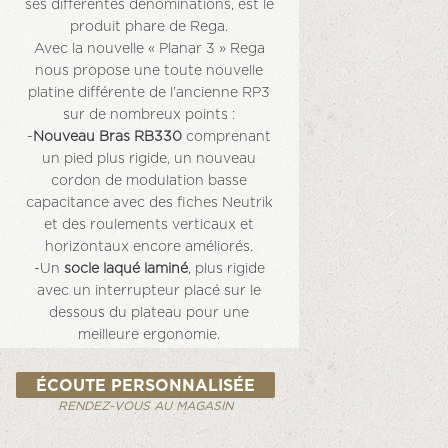
ses différentes dénominations, est le
produit phare de Rega.
Avec la nouvelle « Planar 3 » Rega
nous propose une toute nouvelle
platine différente de l’ancienne RP3
sur de nombreux points :
-
Nouveau Bras RB330
comprenant
un pied plus rigide, un nouveau
cordon de modulation basse
capacitance avec des fiches Neutrik
et des roulements verticaux et
horizontaux encore améliorés.
-Un
socle laqué laminé
, plus rigide
avec un interrupteur placé sur le
dessous du plateau pour une
meilleure ergonomie.
-L’Axe-palier est plus résistant et
réduit les contraintes sur le puit
ÉCOUTE PERSONNALISÉE
grâce au
nouveau carter à
RENDEZ-VOUS AU MAGASIN
roulements en laiton
.
-Le
sous-plateau est plus précis et