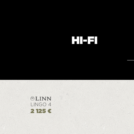
HI-FI
LINGO 4
2 125 €