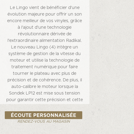
Le Lingo vient de bénéficier d'une
évolution majeure pour offrir un son
encore meilleur de vos vinyles, grâce
à l'ajout d'une technologie
révolutionnaire dérivée de
l'extraordinaire alimentation Radikal.
Le nouveau Lingo (4) intègre un
système de gestion de la vitesse du
moteur et utilise la technologie de
traitement numérique pour faire
tourner le plateau avec plus de
précision et de cohérence. De plus, il
auto-calibre le moteur lorsque la
Sondek LP12 est mise sous tension
pour garantir cette précision et cette
constance à chaque fois. C'est crucial
pour la musique, bien sûr: même la
ÉCOUTE PERSONNALISÉE
moindre variation de vitesse affecte la
RENDEZ-VOUS AU MAGASIN
hauteur des notes, et une platine qui
n'est pas précise est comme un