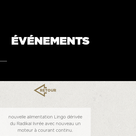
ÉVÉNEMENTS
nouvelle alimentation Lingo dérivée
du Radikal livrée avec nouveau un
moteur à courant continu.