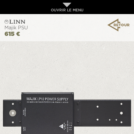
OUVRIR LE MENU
Majik PSU
615 €