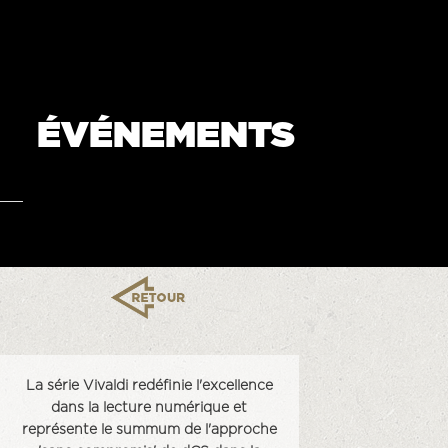
ÉVÉNEMENTS
La série Vivaldi redéfinie l'excellence
dans la lecture numérique et
représente le summum de l'approche