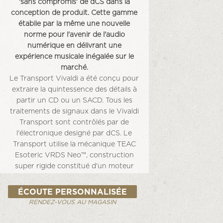
'sans compromis' de dCS dans la
conception de produit. Cette gamme
établie par la même une nouvelle
norme pour l'avenir de l'audio
numérique en délivrant une
expérience musicale inégalée sur le
marché.
Le Transport Vivaldi a été conçu pour
extraire la quintessence des détails à
partir un CD ou un SACD. Tous les
traitements de signaux dans le Vivaldi
Transport sont contrôlés par de
l'électronique designé par dCS. Le
Transport utilise la mécanique TEAC
Esoteric VRDS Neo™, construction
super rigide constitué d'un moteur
ultra silencieux, d'un volant lourd
pour une rotation du disque stable.
ÉCOUTE PERSONNALISÉE
La puissante plate-forme de
RENDEZ-VOUS AU MAGASIN
traitement numérique du Vivaldi
Transport est basée autour de puces