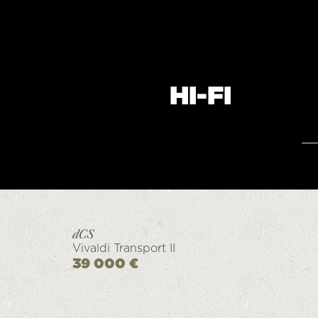
HI-FI
Vivaldi Transport II
39 000 €