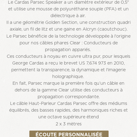
Le Cardas Parsec Speaker a un diamètre extérieur de 0,5"
et utilise une mousse de polyuréthane souple (PFA) et un
diélectrique à air.
Il a une géométrie Golden Section, une construction quadri
axiale, un fil de litz et une gaine en Alcryn (caoutchouc).
Le Parsec bénéficie de la technologie développée à l'origine
pour nos câbles phares Clear : Conducteurs de
propagation appariés.
Ces conducteurs à noyau en cuivre ultra pur, pour lesquels
George Cardas a reçu le brevet US 7,674 973 en 2010,
permettent la transparence, la dynamique et l'imagerie
holographique.
En fait, Parsec marque la première fois qu’un câble en
dehors de la gamme Clear utilise des conducteurs à
propagation correspondante.
Le câble Haut-Parleur Cardas Parsec offre des médiums
équilibrés, des basses rapides, des harmoniques riches et
une octave supérieure étend
2 x 3 mètres
ÉCOUTE PERSONNALISÉE