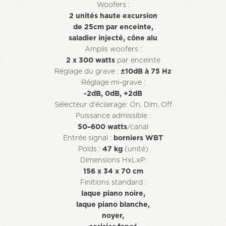
Woofers :
2 unités haute excursion
de 25cm par enceinte,
saladier injecté, cône alu
Amplis woofers :
2 x 300 watts
par enceinte
Réglage du grave :
±10dB à 75 Hz
Réglage mi-grave :
-2dB, 0dB, +2dB
Sélecteur d'éclairage: On, Dim, Off
Puissance admissible :
50–600 watts
/canal
Entrée signal :
borniers WBT
Poids :
47 kg
(unité)
Dimensions HxLxP:
156 x 34 x 70 cm
Finitions standard :
laque piano noire,
laque piano blanche,
noyer,