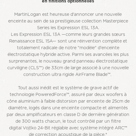
en finitions optionnelles
MartinLogan est heureuse d'annoncer une nouvelle
enceinte au sein de sa prestigieuse collection Masterpiece
Series les Expression ESL 13A.
Les Expression ESL 13A —comme leurs grandes sœurs
Renaissance ESL 15A— sont une réinvention complète et
totalement radicale de notre "modèle" d'enceinte
électrostatique hybride active. Parmi ses avancées les plus
surprenantes, le nouveau grand panneau électrostatique
curviligne (CLS™) de 33cm de large associé à une nouvelle
construction ultra rigide AirFrame Blade™.
Tout aussi inédit est le système de grave actif de
technologie PoweredForce™, assuré par deux woofers à
cône aluminium à faible distorsion par enceinte de 25cm de
diamètre, logés dans une enceinte compacte et alimentés
par deux amplificateurs en classe D de dernière génération
de 300 watts chacun, le tout contrôlé par un filtre
digital Vojtko 24-Bit réglable avec système intégré ARC™
de correction acoustique de la pièce.*