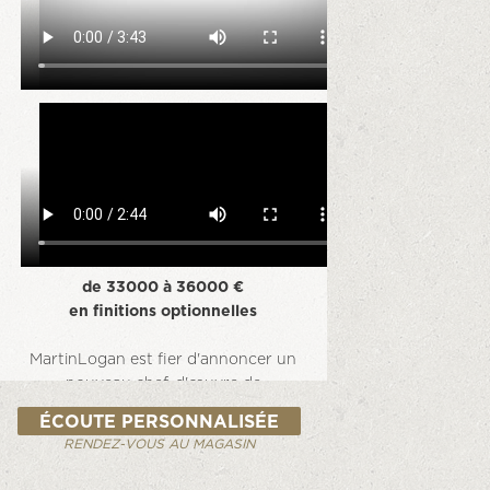
de
33000 à 36000
€
en finitions optionnelles
MartinLogan est fier d'annoncer un
nouveau chef-d'œuvre de
conception et d'ingénierie: les
ÉCOUTE PERSONNALISÉE
nouvelles enceintes
RENDEZ-VOUS AU MAGASIN
électrostatiques Renaissance ESL
15A représentent le meilleur de plus