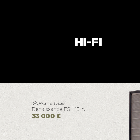
HI-FI
Renaissance ESL 15 A
33 000 €