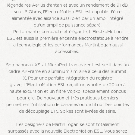
légendaires Aerius d'antan et avec un rendement de 91 dB
sous 6 Ohms, l'ElectroMotion ESL est capable d'être
alimentée avec aisance aussi bien par un ampli intégré
qu'un ampli de puissance séparé.
Performante, compacte et élégante, L'ElectroMotion
ESL est aussi la première enceinte électrostatique à rendre
la technologie et les performances MartinLogan aussi
accessibles.
Son panneau XStat MicroPerf transparent est serti dans un
cadre AirFrame en aluminium similaire à celui des Summit
X. Pour une parfaite intégration du registre
grave, L'ElectroMotion ESL reçoit un woofer de 20 cm à
haute excursion et un filtre Vojtko, spécialement conçus
pour elle. De nouveaux et très pratiques borniers
permettent l'utilisation de bananes ou de fil nu. Des pointes
de découplage ETC Spikes sont livrées de série.
Les designers de MartinLogan se sont totalement
surpassés avec la nouvelle ElectroMotion ESL. Vous serez