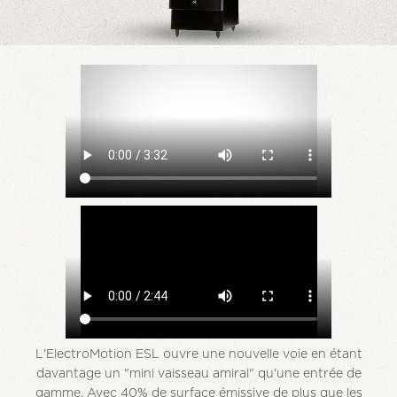
L'ElectroMotion ESL ouvre une nouvelle voie en étant
davantage un "mini vaisseau amiral" qu'une entrée de
gamme. Avec 40% de surface émissive de plus que les