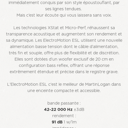
immédiatement conquis par son style époustouflant, par
ses lignes tendues.
Mais c’est leur écoute qui vous laissera sans voix.
Les technologies XStat et Micro-Perf, réhaussent sa
transparence acoustique et augmentent son rendement et
sa dynamique. Les ElectroMotion ESL utilisent une nouvelle
alimentation basse tension dont le câble d’alimentation,
très fin et souple, offre plus de flexibilité et de discrétion.
Elles sont dotées d’un woofer exclusif de 20 cm en
configuration bass reflex, offrant une réponse
extrêmement étendue et précise dans le registre grave.
L'ElectroMotion ESL c'est le meilleur de MartinLogan dans
une enceinte compacte et accessible.
ban­de pas­san­te :
42-22 000 Hz
±3dB
ren­de­ment :
91 dB
1 w/1m