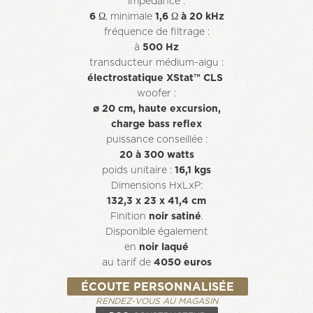
im­pé­dan­ce :
6 Ω
, minimale
1,6 Ω à 20 kHz
fréquence de filtrage :
à
500 Hz
transducteur médium-aigu :
électrostatique XStat™ CLS
woo­fer :
ø 20 cm, hau­te ex­cur­sion,
char­ge bass reflex
puis­san­ce conseillée :
20 à 300 watts
poids uni­tai­re :
16,1 kgs
Dimensions HxLxP:
132,3 x 23 x 41,4 cm
Finition
noir satiné
.
Disponible également
en
noir laqué
au tarif de
4050 euros
ÉCOUTE PERSONNALISÉE
RENDEZ-VOUS AU MAGASIN