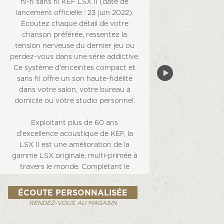
hi-fi sans fil KEF LSX II (date de
lancement officielle : 23 juin 2022).
Écoutez chaque détail de votre
chanson préférée, ressentez la
tension nerveuse du dernier jeu ou
perdez-vous dans une série addictive.
Ce système d'enceintes compact et
sans fil offre un son haute-fidélité
dans votre salon, votre bureau à
domicile ou votre studio personnel.
Exploitant plus de 60 ans
d'excellence acoustique de KEF, la
LSX II est une amélioration de la
gamme LSX originale, multi-primée à
travers le monde. Complétant le
design contemporain et minimaliste
créé par le célèbre designer industriel
ÉCOUTE PERSONNALISÉE
Michael Young, la LSX II intègre des
RENDEZ-VOUS AU MAGASIN
innovations technologiques et une
accessibilité sans égale pour