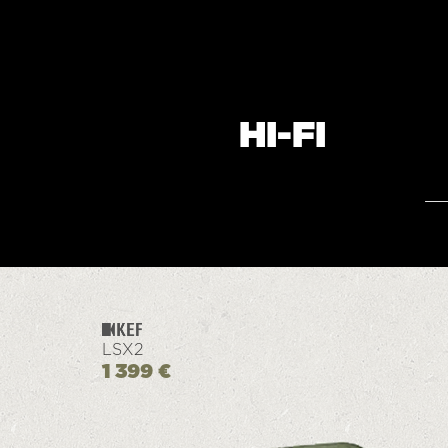
HI-FI
LSX2
1 399 €