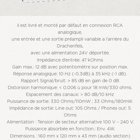
il est livré et monté par défaut en connexion RCA
analogique,
une entrée et une sortie préampli variable a l’arrière du
Drachenfels,
avec une alimentation 24V déportée.
Impédance d’entrée: 47 kOhms
Gain max.: 12 dB avec potentiomètre sur position max.
Réponse analogique: 10 Hz (-0.3dB) à 35 kHz (-1 dB).
Rapport Signal/bruit: > 85 dB en gain de 0 dB
Distorsion harmonique: < 0.006 ù pour 18 mW/330 ohms.
Espacement des canaux: > 80 dB/10 kHz
Puissance de sortie: 330 Ohms/110mW ; 33 Ohms/180mW.
Impédance de sortie: Line out: 105 Ohms / Phones out: 5
Ohms
Alimentation : Tension de secteur alternative 100 V – 240 V.
Puissance absorbée en fonction.: Env. 4W.
Dimensions : 160 mm x 120 mm x 43 mm (audio section)