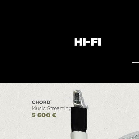
HI-FI
Music Streaming
5 600 €