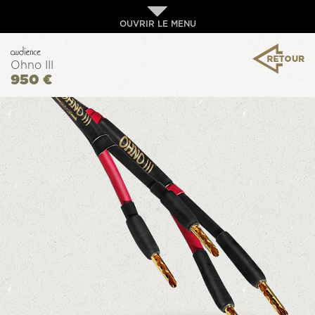
OUVRIR LE MENU
Ohno III
950 €