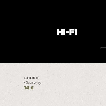
HI-FI
Clearway
14 €