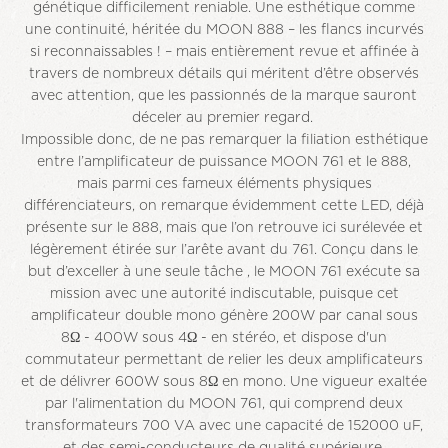
génétique difficilement reniable. Une esthétique comme
une continuité, héritée du MOON 888 – les flancs incurvés
si reconnaissables ! – mais entièrement revue et affinée à
travers de nombreux détails qui méritent d’être observés
avec attention, que les passionnés de la marque sauront
déceler au premier regard.
Impossible donc, de ne pas remarquer la filiation esthétique
entre l’amplificateur de puissance MOON 761 et le 888,
mais parmi ces fameux éléments physiques
différenciateurs, on remarque évidemment cette LED, déjà
présente sur le 888, mais que l’on retrouve ici surélevée et
légèrement étirée sur l’arête avant du 761. Conçu dans le
but d’exceller à une seule tâche , le MOON 761 exécute sa
mission avec une autorité indiscutable, puisque cet
amplificateur double mono génère 200W par canal sous
8Ω - 400W sous 4Ω - en stéréo, et dispose d'un
commutateur permettant de relier les deux amplificateurs
et de délivrer 600W sous 8Ω en mono. Une vigueur exaltée
par l'alimentation du MOON 761, qui comprend deux
transformateurs 700 VA avec une capacité de 152000 uF,