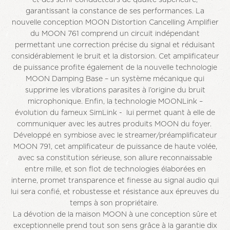
et des semi-conducteurs de qualité supérieure,
garantissant la constance de ses performances. La
nouvelle conception MOON Distortion Cancelling Amplifier
du MOON 761 comprend un circuit indépendant
permettant une correction précise du signal et réduisant
considérablement le bruit et la distorsion. Cet amplificateur
de puissance profite également de la nouvelle technologie
MOON Damping Base – un système mécanique qui
supprime les vibrations parasites à l’origine du bruit
microphonique. Enfin, la technologie MOONLink –
évolution du fameux SimLink - lui permet quant à elle de
communiquer avec les autres produits MOON du foyer.
Développé en symbiose avec le streamer/préamplificateur
MOON 791, cet amplificateur de puissance de haute volée,
avec sa constitution sérieuse, son allure reconnaissable
entre mille, et son flot de technologies élaborées en
interne, promet transparence et finesse au signal audio qui
lui sera confié, et robustesse et résistance aux épreuves du
temps à son propriétaire.
La dévotion de la maison MOON à une conception sûre et
exceptionnelle prend tout son sens grâce à la garantie dix