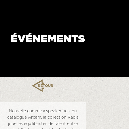
ÉVÉNEMENTS
Nouvelle gamme « speakerine » du
catalogue Arcam, la collection Radia
joue les équilibristes de talent entre