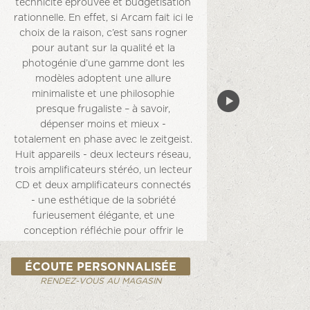
technicité éprouvée et budgétisation
rationnelle. En effet, si Arcam fait ici le
choix de la raison, c’est sans rogner
pour autant sur la qualité et la
photogénie d’une gamme dont les
modèles adoptent une allure
minimaliste et une philosophie
presque frugaliste – à savoir,
dépenser moins et mieux -
totalement en phase avec le zeitgeist.
Huit appareils - deux lecteurs réseau,
trois amplificateurs stéréo, un lecteur
CD et deux amplificateurs connectés
- une esthétique de la sobriété
furieusement élégante, et une
conception réfléchie pour offrir le
meilleur, sans ruiner son acquéreur.
Car si les modèles Radia font haro sur
ÉCOUTE PERSONNALISÉE
les fioritures - hormis un délicat liséré
RENDEZ-VOUS AU MAGASIN
jaune pâle, trait d’esprit lumineux
disséminé ça et là sur leurs châssis en