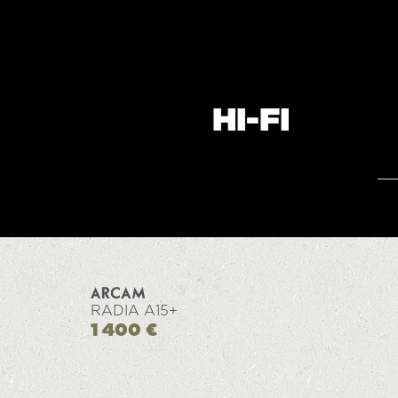
HI-FI
RADIA A15+
1 400 €